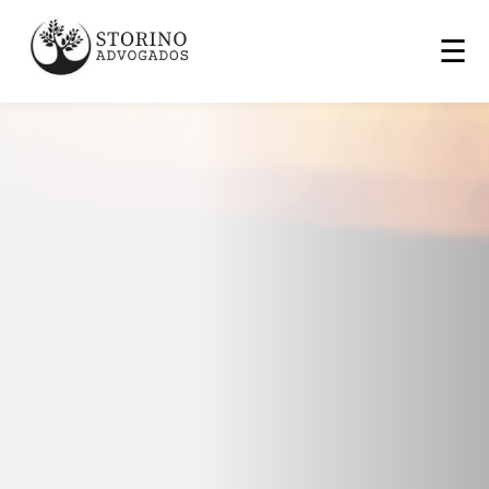
☰
Início
Áreas de Atuação ▾
Depoimentos
Contato
Associados