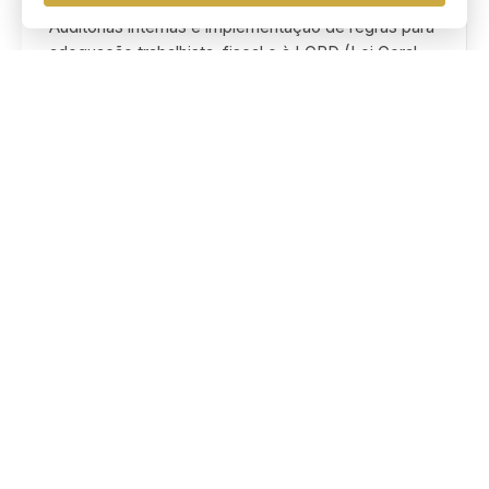
Auditorias internas e implementação de regras para
adequação trabalhista, fiscal e à LGPD (Lei Geral
de Proteção de Dados).
🔹 Proteção Patrimonial
Estratégias lícitas para separar, blindar o patrimônio
dos sócios e mitigar a desconsideração da
personalidade jurídica.
🔹 Consultoria Estratégica e Preventiva
Advogados parceiros do seu negócio atuando
como setor jurídico terceirizado para tirar dúvidas
preventivas do dia a dia.