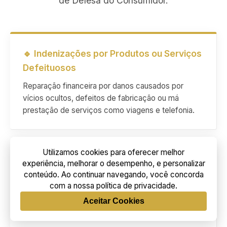
de Defesa do Consumidor.
🔹 Indenizações por Produtos ou Serviços
Defeituosos
Reparação financeira por danos causados por
vícios ocultos, defeitos de fabricação ou má
prestação de serviços como viagens e telefonia.
Utilizamos cookies para oferecer melhor
🔹 Defesa Contra Práticas Abusivas
experiência, melhorar o desempenho, e personalizar
conteúdo. Ao continuar navegando, você concorda
Proteção contra juros astronômicos, venda casada,
com a nossa política de privacidade.
cláusulas contratuais abusivas e cancelamentos
Aceitar Cookies
injustificados por parte de convênios ou
seguradoras.