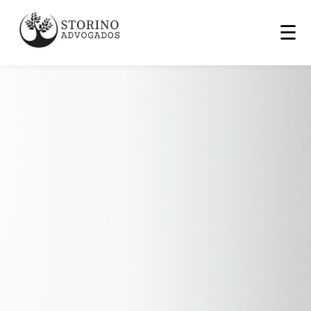
☰
Início
Áreas de Atuação ▾
Depoimentos
Contato
Associados